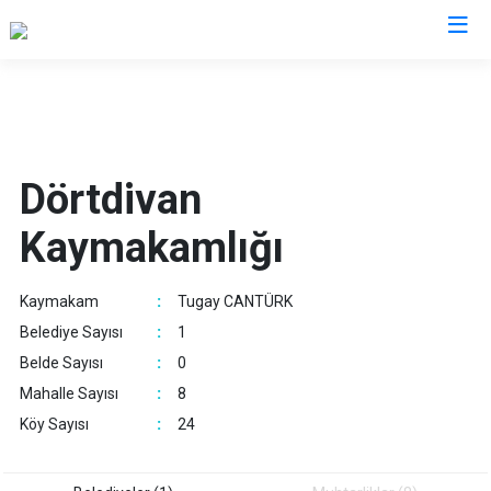
Bolu
Dörtdivan
Dörtdivan
Gerede
Kaymakamlığı
Göynük
Kıbrıscık
Kaymakam
:
Tugay CANTÜRK
Mengen
Belediye Sayısı
:
1
Mudurnu
Belde Sayısı
:
0
Seben
Mahalle Sayısı
:
8
Yeniçağa
Köy Sayısı
:
24