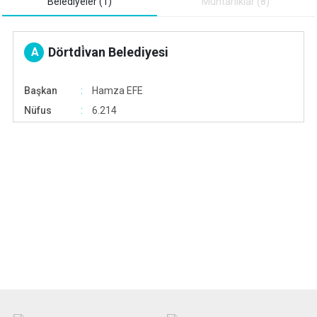
Belediyeler (1)
Muhtarliklar (8)
Dörtdi̇van Belediyesi
A
Başkan
Hamza EFE
Nüfus
6.214