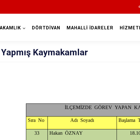
AKAMLIK
DÖRTDİVAN
MAHALLİ İDARELER
HİZMET
Bolu
 Yapmış Kaymakamlar
Dörtdivan
Gerede
İLÇEMİZDE GÖREV YAPAN 
Göynük
Sıra No
Adı Soyadı
Başlama T
Kıbrıscık
33
Hakan ÖZNAY
18.1
Mengen