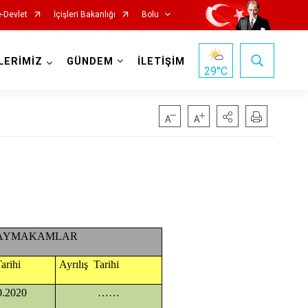
e-Devlet
İçişleri Bakanlığı
Bolu
LERİMİZ
GÜNDEM
İLETİŞİM
29
°C
KAYMAKAMLAR
arihi
Ayrılış Tarihi
0.2020
……