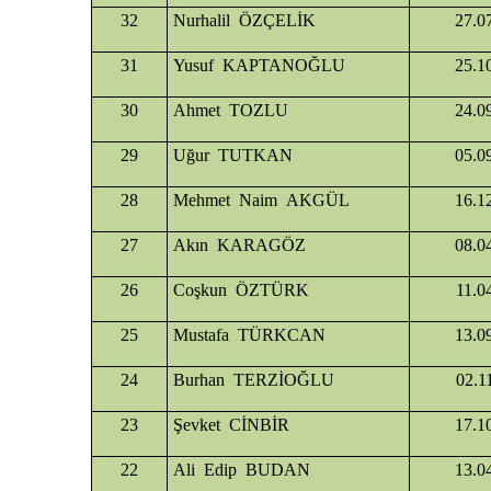
32
Nurhalil ÖZÇELİK
Mudurnu
27.0
Seben
31
Yusuf KAPTANOĞLU
25.1
Yeniçağa
30
Ahmet TOZLU
24.0
29
Uğur TUTKAN
05.0
28
Mehmet Naim AKGÜL
16.1
27
Akın KARAGÖZ
08.0
26
Coşkun ÖZTÜRK
11.0
25
Mustafa TÜRKCAN
13.0
24
Burhan TERZİOĞLU
02.1
23
Şevket CİNBİR
17.1
22
Ali Edip BUDAN
13.0