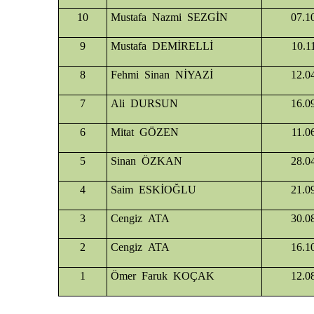
10
Mustafa Nazmi SEZGİN
07.1
9
Mustafa DEMİRELLİ
10.1
8
Fehmi Sinan NİYAZİ
12.0
7
Ali DURSUN
16.0
6
Mitat GÖZEN
11.0
5
Sinan ÖZKAN
28.0
4
Saim ESKİOĞLU
21.0
3
Cengiz ATA
30.0
2
Cengiz ATA
16.1
1
Ömer Faruk KOÇAK
12.0