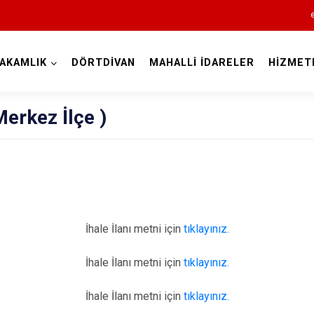
AKAMLIK
DÖRTDİVAN
MAHALLİ İDARELER
HİZMET
Bolu
(Merkez İlçe )
Dörtdivan
İhale İlanı metni için
tıklayınız.
Gerede
Göynük
İhale İlanı metni için
tıklayınız.
Kıbrıscık
İhale İlanı metni için
tıklayınız.
Mengen