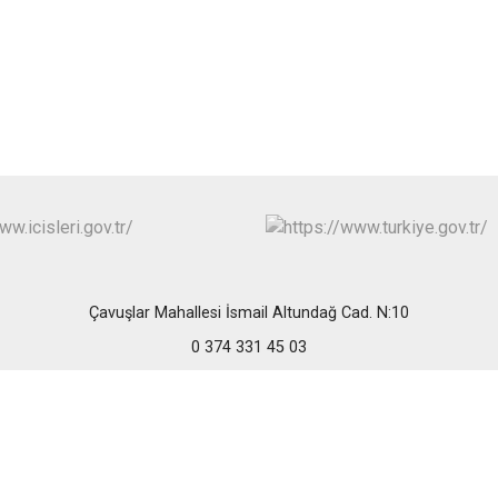
Mudurnu
Seben
Yeniçağa
Çavuşlar Mahallesi İsmail Altundağ Cad. N:10
0 374 331 45 03