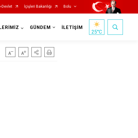
e-Devlet
İçişleri Bakanlığı
Bolu
LERİMİZ
GÜNDEM
İLETİŞİM
25
°C