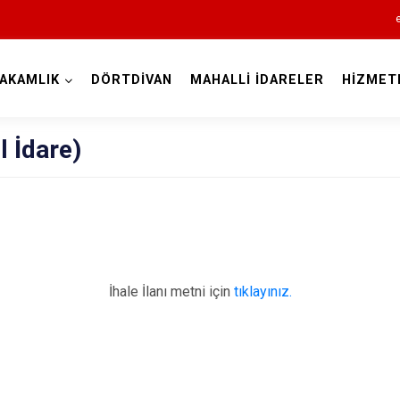
AKAMLIK
DÖRTDİVAN
MAHALLİ İDARELER
HİZMET
Bolu
l İdare)
Dörtdivan
İhale İlanı metni için
tıklayınız.
Gerede
Göynük
Kıbrıscık
Mengen