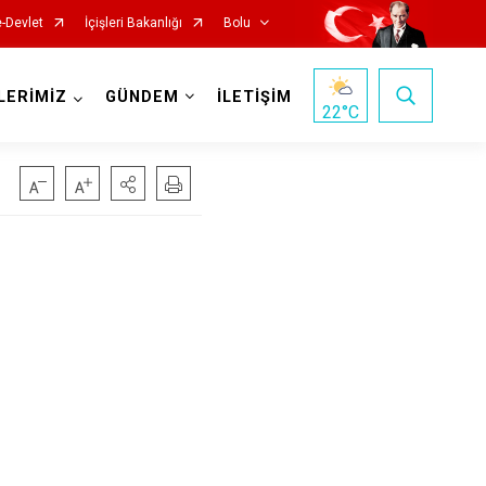
e-Devlet
İçişleri Bakanlığı
Bolu
LERİMİZ
GÜNDEM
İLETİŞİM
22
°C