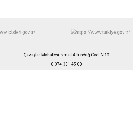
Mudurnu
Seben
Yeniçağa
Çavuşlar Mahallesi İsmail Altundağ Cad. N:10
0 374 331 45 03