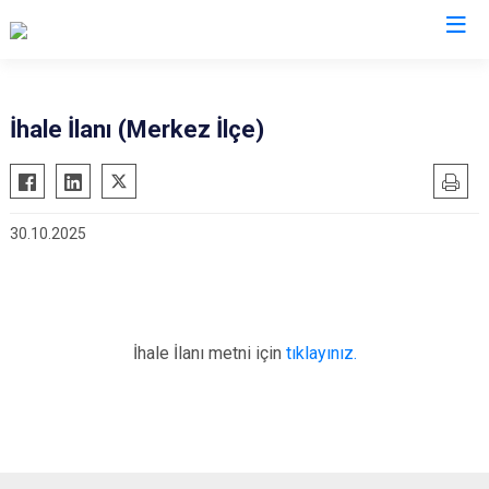
Bolu
İhale İlanı (Merkez İlçe)
Dörtdivan
Gerede
30.10.2025
Göynük
Kıbrıscık
Mengen
Mudurnu
İhale İlanı metni için
tıklayınız.
Seben
Yeniçağa