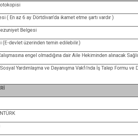
otokopisi
i ( En az 6 ay Dörtdivan’da ikamet etme şartı vardır )
ezuniyet Belgesi
i (E-devlet üzerinden temin edilebilir.)
Çalışmasına engel olmadığına dair Aile Hekiminden alınacak Sağlı
Sosyal Yardımlaşma ve Dayanışma Vakfı’nda İş Talep Formu ve 
Rİ
ANTÜRK
ı