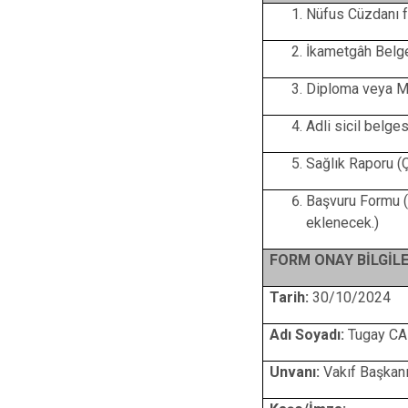
Nüfus Cüzdanı f
İkametgâh Belges
Diploma veya M
Adli sicil belges
Sağlık Raporu (
Başvuru Formu (
eklenecek.)
FORM ONAY BİLGİLE
Tarih:
30/10/2024
Adı Soyadı:
Tugay C
Unvanı:
Vakıf Başkan