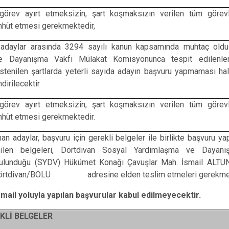
görev ayırt etmeksizin, şart koşmaksızın verilen tüm görevl
ahhüt etmesi gerekmektedir,
adaylar arasında 3294 sayılı kanun kapsamında muhtaç old
e Dayanışma Vakfı Mülakat Komisyonunca tespit edilenler
istenilen şartlarda yeterli sayıda adayın başvuru yapmaması ha
dirilecektir
görev ayırt etmeksizin, şart koşmaksızın verilen tüm görevl
ahhüt etmesi gerekmektedir.
n adaylar, başvuru için gerekli belgeler ile birlikte başvuru yap
enilen belgeleri, Dörtdivan Sosyal Yardımlaşma ve Dayanı
 bulunduğu (SYDV) Hükümet Konağı Çavuşlar Mah. İsmail ALT
 Dörtdivan/BOLU adresine elden teslim etmeleri gerekmek
mail yoluyla yapılan başvurular kabul edilmeyecektir.
KLİ BELGELER