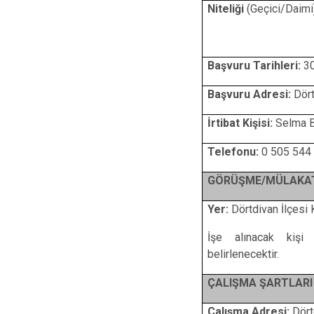
Niteliği
(Geçici/Daimi
( 9 Ay Sü
Başvuru Tarihleri:
30
Başvuru Adresi:
Dört
İrtibat Kişisi:
Selma 
Telefonu:
0 505 544
GÖRÜŞME/MÜLAKAT 
Yer:
Dörtdivan İlçes
İşe alınacak kişi 
belirlenecek
ÇALIŞMA ŞARTLARI
Çalışma Adresi:
Dört