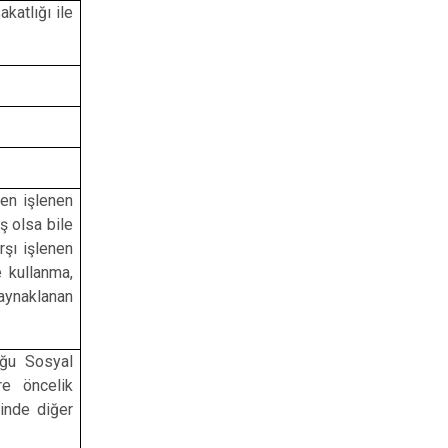
katlığı ile
en işlenen
ş olsa bile
rşı işlenen
e kullanma,
kaynaklanan
uğu Sosyal
e öncelik
linde diğer